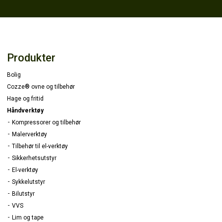
Produkter
Bolig
Cozze® ovne og tilbehør
Hage og fritid
Håndverktøy
Kompressorer og tilbehør
Malerverktøy
Tilbehør til el-verktøy
Sikkerhetsutstyr
El-verktøy
Sykkelutstyr
Bilutstyr
VVS
Lim og tape