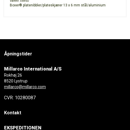
Varenr. 56460
Boxer® platenibbler/plateskjærer 13 x 6 mm stål/aluminium
Åpningstider
Millarco International A/S
Rokhøj 26
8520 Lystrup
millarco@millarco.com
CVR: 10280087
Kontakt
EKSPEDITIONEN