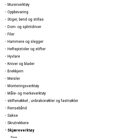
Murerverktøy
Oppbevaring
Stiger, bend og stillas
Dorn- og splintdriver
Filer
Hammere og slegger
Heftepistoler og stifter
Hyvlare
Kniver og blader
Brekkjern
Meisler
Monteringsverktøy
Måle- og merkeverktøy
skiftenøkkel , unbrakonøkler og fastnøkler
Rensebånd
Sakse
Skrutrekkere
Skjæreverktøy
Sag